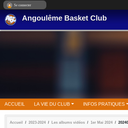
Panneau de gestion des cookies
Se connecter
Angoulême Basket Club
ACCUEIL
LA VIE DU CLUB
INFOS PRATIQUES
Accueil
2023-2024
Les albums vidéos
1er Mai 2024
2024