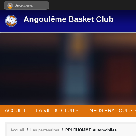
Panneau de gestion des cookies
Se connecter
Angoulême Basket Club
ACCUEIL
LA VIE DU CLUB
INFOS PRATIQUES
Accueil
Les partenaires
PRUDHOMME Automobiles