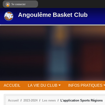
Panneau de gestion des cookies
Se connecter
Angoulême Basket Club
ACCUEIL
LA VIE DU CLUB
INFOS PRATIQUES
Accueil
2023-2024
Les news
L'application Sports Régions