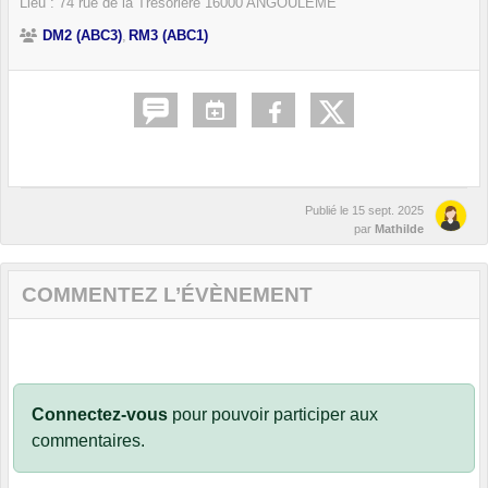
Lieu :
74 rue de la Trésorière
16000
ANGOULÊME
DM2 (ABC3)
RM3 (ABC1)
Publié le
15 sept. 2025
par
Mathilde
COMMENTEZ L’ÉVÈNEMENT
Connectez-vous
pour pouvoir participer aux
commentaires.