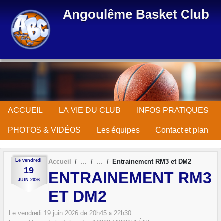
Panneau de gestion des cookies
Angoulême Basket Club
ACCUEIL
LA VIE DU CLUB
INFOS PRATIQUES
PHOTOS & VIDÉOS
Les équipes
Contact et plan
Le
vendredi
Accueil
Entrainement RM3 et DM2
19
ENTRAINEMENT RM3
JUIN
2026
ET DM2
Le
vendredi
19
juin
2026
de 20h45 à 22h30