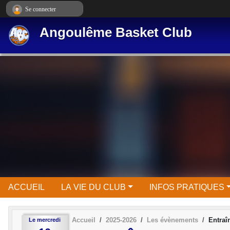
Panneau de gestion des cookies
Se connecter
Angoulême Basket Club
ACCUEIL
LA VIE DU CLUB
INFOS PRATIQUES
Accueil
2025-2026
Les évènements
Entra
Le
mercredi