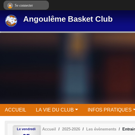
Panneau de gestion des cookies
Se connecter
Angoulême Basket Club
ACCUEIL
LA VIE DU CLUB
INFOS PRATIQUES
Accueil
2025-2026
Les évènements
Entrai
Le
vendredi