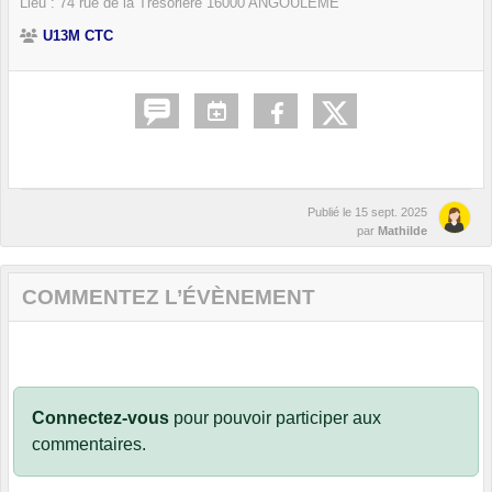
Lieu :
74 rue de la Trésorière
16000
ANGOULÊME
U13M CTC
Publié le
15 sept. 2025
par
Mathilde
COMMENTEZ L’ÉVÈNEMENT
Connectez-vous
pour pouvoir participer aux
commentaires.