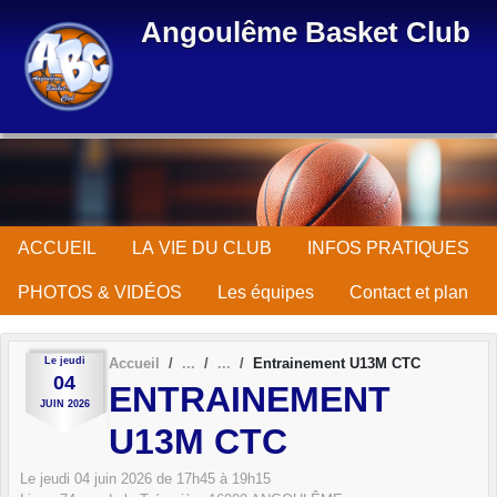
Panneau de gestion des cookies
Angoulême Basket Club
ACCUEIL
LA VIE DU CLUB
INFOS PRATIQUES
PHOTOS & VIDÉOS
Les équipes
Contact et plan
Le
jeudi
Accueil
Entrainement U13M CTC
04
ENTRAINEMENT
JUIN
2026
U13M CTC
Le
jeudi
04
juin
2026
de 17h45 à 19h15