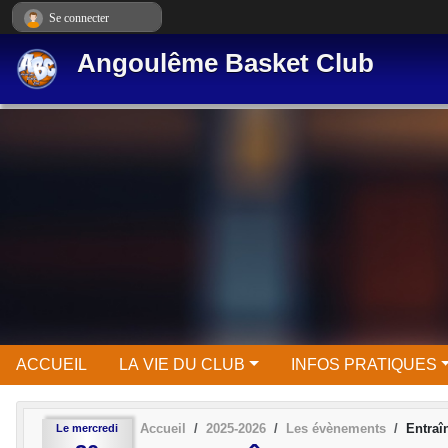
Panneau de gestion des cookies
Se connecter
Angoulême Basket Club
ACCUEIL
LA VIE DU CLUB
INFOS PRATIQUES
Accueil
2025-2026
Les évènements
Entraî
Le
mercredi