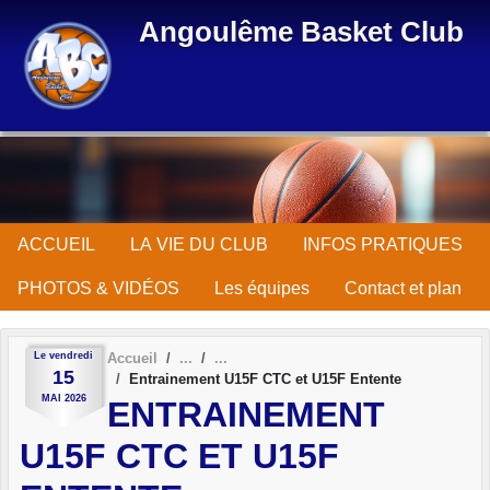
Panneau de gestion des cookies
Angoulême Basket Club
ACCUEIL
LA VIE DU CLUB
INFOS PRATIQUES
PHOTOS & VIDÉOS
Les équipes
Contact et plan
Le
vendredi
Accueil
15
Entrainement U15F CTC et U15F Entente
MAI
2026
ENTRAINEMENT
U15F CTC ET U15F