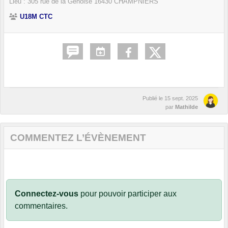
Lieu :
305 rue de la Génoise
16430
CHAMPNIERS
U18M CTC
Publié le
15 sept. 2025
par
Mathilde
COMMENTEZ L’ÉVÈNEMENT
Connectez-vous
pour pouvoir participer aux
commentaires.