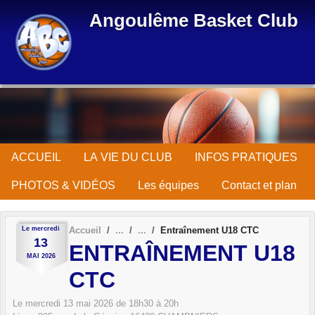
Panneau de gestion des cookies
Angoulême Basket Club
ACCUEIL
LA VIE DU CLUB
INFOS PRATIQUES
PHOTOS & VIDÉOS
Les équipes
Contact et plan
Le
mercredi
Accueil
Entraînement U18 CTC
13
ENTRAÎNEMENT U18
MAI
2026
CTC
Le
mercredi
13
mai
2026
de 18h30 à 20h