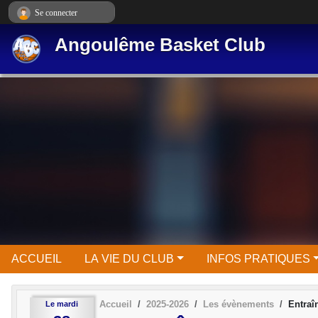
Panneau de gestion des cookies
Se connecter
Angoulême Basket Club
ACCUEIL
LA VIE DU CLUB
INFOS PRATIQUES
Accueil
2025-2026
Les évènements
Entra
Le
mardi