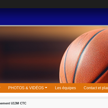
PHOTOS & VIDÉOS
Les équipes
Contact et pla
înement U13M CTC