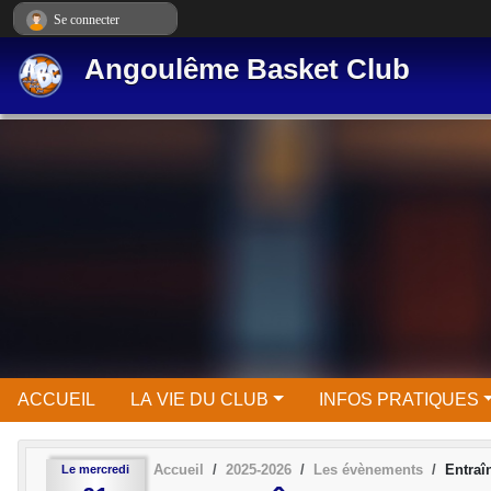
Panneau de gestion des cookies
Se connecter
Angoulême Basket Club
ACCUEIL
LA VIE DU CLUB
INFOS PRATIQUES
Accueil
2025-2026
Les évènements
Entraî
Le
mercredi