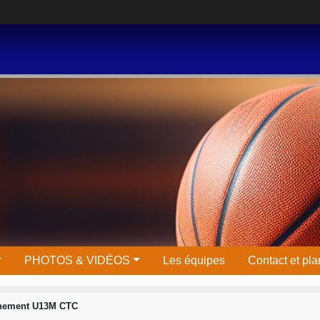
PHOTOS & VIDÉOS
Les équipes
Contact et pla
înement U13M CTC