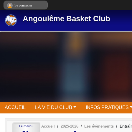
Panneau de gestion des cookies
Se connecter
Angoulême Basket Club
ACCUEIL
LA VIE DU CLUB
INFOS PRATIQUES
Accueil
2025-2026
Les évènements
Entra
Le
mardi