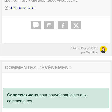
Lieu :
Gymnase Pierre Bodet
16000
ANGOULEME
U13F
U13F CTC
Publié le
15 sept. 2025
par
Mathilde
COMMENTEZ L’ÉVÈNEMENT
Connectez-vous
pour pouvoir participer aux
commentaires.