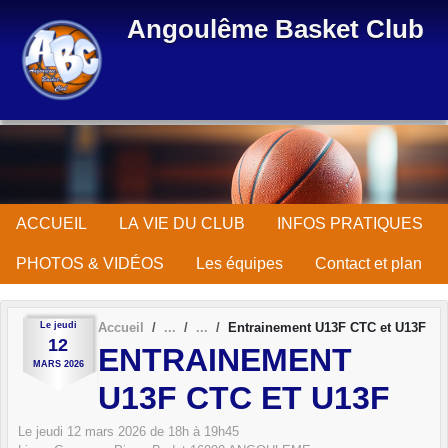
Panneau de gestion des cookies
Angoulême Basket Club
ACCUEIL
LA VIE DU CLUB
INFOS PRATIQUES
PHOTOS & VIDÉOS
Les équipes
Contact et plan
Le
jeudi
Accueil
Entrainement U13F CTC et U13F
12
ENTRAINEMENT
MARS
2026
U13F CTC ET U13F
Le
jeudi
12
mars
2026
de 18h à 19h45