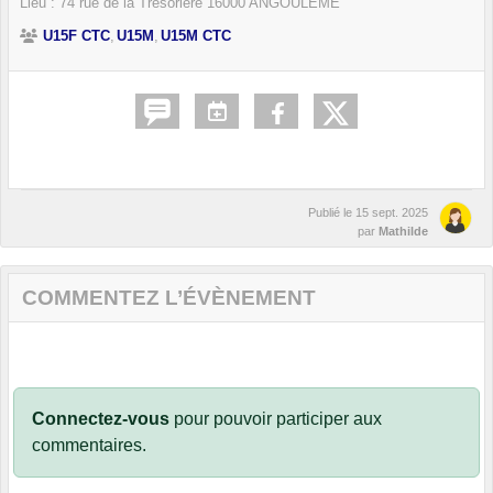
Lieu :
74 rue de la Trésorière
16000
ANGOULÊME
U15F CTC
U15M
U15M CTC
Publié le
15 sept. 2025
par
Mathilde
COMMENTEZ L’ÉVÈNEMENT
Connectez-vous
pour pouvoir participer aux
commentaires.