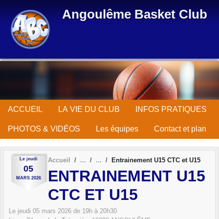
Panneau de gestion des cookies
Angoulême Basket Club
ACCUEIL
LA VIE DU CLUB
INFOS PRATIQUES
PHOTOS & VIDÉOS
Les équipes
Contact et plan
Le
jeudi
Accueil
Entrainement U15 CTC et U15
05
ENTRAINEMENT U15
MARS
2026
CTC ET U15
Le
jeudi
05
mars
2026
de 19h à 20h30