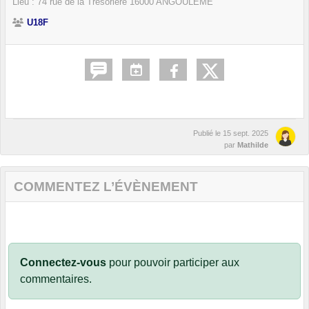
Lieu :
74 rue de la Trésorière
16000
ANGOULÊME
U18F
Publié le
15 sept. 2025
par
Mathilde
COMMENTEZ L’ÉVÈNEMENT
Connectez-vous
pour pouvoir participer aux
commentaires.