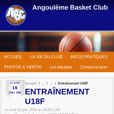
Panneau de gestion des cookies
Angoulême Basket Club
ACCUEIL
LA VIE DU CLUB
INFOS PRATIQUES
PHOTOS & VIDÉOS
Les équipes
Contact et plan
Le
lundi
Accueil
Entraînement U18F
19
ENTRAÎNEMENT
JANV.
2026
U18F
Le
lundi
19
janv.
2026
de 18h30 à 20h