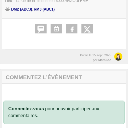
Lieu :
74 rue de la Trésorière
16000
ANGOULÊME
DM2 (ABC3)
RM3 (ABC1)
Publié le
15 sept. 2025
par
Mathilde
COMMENTEZ L’ÉVÈNEMENT
Connectez-vous
pour pouvoir participer aux
commentaires.