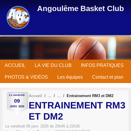
Panneau de gestion des cookies
Angoulême Basket Club
ACCUEIL
LA VIE DU CLUB
INFOS PRATIQUES
PHOTOS & VIDÉOS
Les équipes
Contact et plan
Le
vendredi
Accueil
Entrainement RM3 et DM2
09
ENTRAINEMENT RM3
JANV.
2026
ET DM2
Le
vendredi
09
janv.
2026
de 20h45 à 22h30