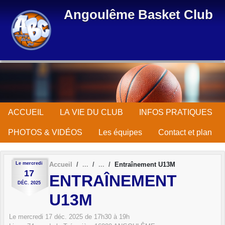
Panneau de gestion des cookies
Angoulême Basket Club
ACCUEIL
LA VIE DU CLUB
INFOS PRATIQUES
PHOTOS & VIDÉOS
Les équipes
Contact et plan
Le
mercredi
Accueil
Entraînement U13M
17
ENTRAÎNEMENT
DÉC.
2025
U13M
Le
mercredi
17
déc.
2025
de 17h30 à 19h