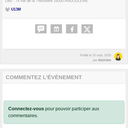
Lieu :
74 rue de la Trésorière
16000
ANGOULÊME
U13M
Publié le
15 sept. 2025
par
Mathilde
COMMENTEZ L’ÉVÈNEMENT
Connectez-vous
pour pouvoir participer aux
commentaires.