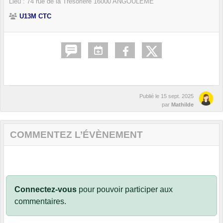
Lieu :
74 rue de la Trésorière
16000
ANGOULÊME
U13M CTC
Publié le
15 sept. 2025
par
Mathilde
COMMENTEZ L’ÉVÈNEMENT
Connectez-vous
pour pouvoir participer aux
commentaires.