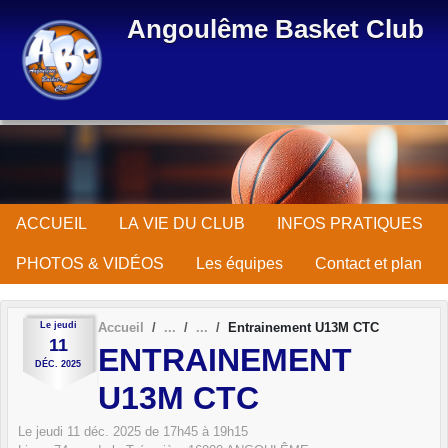
Panneau de gestion des cookies
Angoulême Basket Club
ACCUEIL
LA VIE DU CLUB
INFOS PRATIQUES
PHOTOS & VIDÉOS
Les équipes
Contact et plan
Le
jeudi
Accueil
Entrainement U13M CTC
11
ENTRAINEMENT
DÉC.
2025
U13M CTC
Le
jeudi
11
déc.
2025
de 17h45 à 19h15