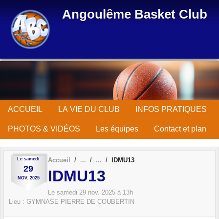
Panneau de gestion des cookies
Angoulême Basket Club
ACCUEIL
LA VIE DU CLUB
INFOS PRATIQUES
PHOTOS & VIDÉOS
Les équipes
Contact et plan
Le
samedi
Accueil
IDMU13
29
IDMU13
NOV.
2025
Le
samedi
29
nov.
2025
à 13h
Lieu :
GYMNASE PIERRE DE COUBERTIN