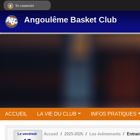
Panneau de gestion des cookies
Se connecter
Angoulême Basket Club
ACCUEIL
LA VIE DU CLUB
INFOS PRATIQUES
Accueil
2025-2026
Les évènements
Entrai
Le
vendredi