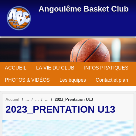
Panneau de gestion des cookies
Angoulême Basket Club
ACCUEIL
LA VIE DU CLUB
INFOS PRATIQUES
PHOTOS & VIDÉOS
Les équipes
Contact et plan
Accueil
2023_Prentation U13
2023_PRENTATION U13