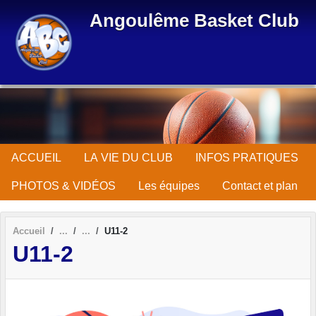
Panneau de gestion des cookies
Angoulême Basket Club
ACCUEIL
LA VIE DU CLUB
INFOS PRATIQUES
PHOTOS & VIDÉOS
Les équipes
Contact et plan
Accueil
U11-2
U11-2